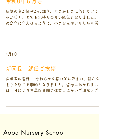
令和8年５月号
させていただきたいと思います。 子どもたちは、
日々の生活の中で数えきれないほど多くの言葉を耳に
新緑の葉が鮮やかに輝き、そこかしこに色とりどりの
しています。家庭や保育園で自分に向けられる言葉だ
花が咲く、とても気持ちの良い陽気となりました。 そ
けでなく、大人同士や子ども同士の会話、テレビやイ
の変化に合わせるように、小さな虫やアリたちも活発
ンターネットなど、本当にさまざまな場所で言葉に触
に動き始めています。これからの季節、園庭や公園は
れています。 そして、成長とともに理解できる言葉
子どもたちにとって最高の「自然観察の場」となるで
が増え、自分でもその言葉を使いながら、少しずつ言
しょう。 普段は気づかないような小さな命に目を向
葉を身につけていきます。その過程では、意味を十分
け、慈しむ心を育む絶好の時期です。新鮮でエネルギ
に理解しないまま使ったり、言葉の響きや面白さだけ
ッシュな力みなぎるこの季節、新年度のスタートとい
4月1日
で使ったりすることもあります。...
う意識を改めて持ちながら、一日一日を大切に過ごし
ていきたいと思います。 新年度がスタートして1か
新園長 就任ご挨拶
月。新しい環境に少しずつ慣れ、子どもたちがのびの
びと遊ぶ姿が見られるようになってきました。特にク
保護者の皆様 やわらかな春の光に包まれ、新たな始
ラス替えや新入園のあったクラスでは、ようやく緊張
まりを感じる季節となりました。皆様におかれまして
がほぐれて「本来の姿」が見え始める頃です。これか
は、日頃より青葉保育園の運営に温かいご理解とご協
らお友だちとの交流も増え、気の合う仲間ができるこ
力を賜り、心より感謝申し上げます。 このたび、令
とで、園生活はより一層楽しく充実したものになって
和8年４月１日付で青葉保育園の園長に就任いたしまし
いくでしょう。 一方で、保護者の皆様から時折この
た、 藤本志磨（ふじもと しま）と申します。どうぞ
ようなご相談をいただくことがあります。 「うちの
よろしくお願い申し上げます。 子どもたちの笑顔や
子、いつも一人で遊んでいるみたいで心配です」 「お
何気ない日々の姿の中には、大きな可能性が秘められ
友だちの輪に入れているでしょうか？」.
ています。その一つひとつの経験や積み重ねが、やが
Aoba Nursery School
て将来を生きていくための力となり、人生の土台とな
っていくものと感じております。 私は、保育園で過