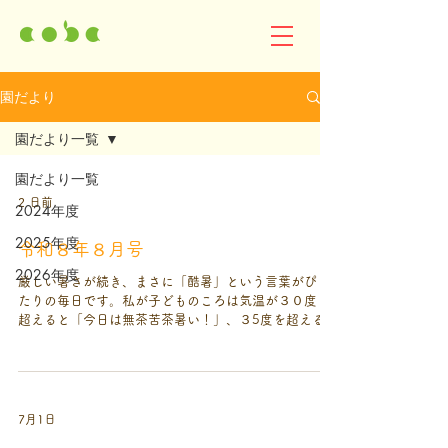
園だより
園だより一覧
園だより一覧
2 日前
2024年度
2025年度
令和８年８月号
2026年度
厳しい暑さが続き、まさに「酷暑」という言葉がぴっ
たりの毎日です。私が子どものころは気温が３０度を
超えると「今日は無茶苦茶暑い！」、３5度を超えると
「噓でしょ⁉」と驚くような感覚でしたが、ここ数年は
３５度超えでも「またか」、４０度越えでやっと驚く
レベルになってきました。わずか５０年でのこの変化
を考えると、子ども達の５０年後はどういうレベルに
なっているんだろうかと本当に心配になってしまいま
7月1日
す。地球規模の話なので、私たち一人一人が今から何