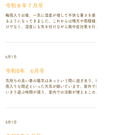
かを変えても、すぐに大きな変化が現れるわけではな
令和８年７月号
いかもしれません。しかし、未来の子孫のためにまず
はできるところから何かを意識して変えていくことが
梅雨入り以後、一気に湿度が増して不快な暑さを感じ
必要かもしれません。 8月は、夏休みやお盆休みな
るようになってきました。これからは晴天や雨模様だ
ど、家族で過ごす時間が増える時期だと思います。普
けでなく、湿度にも気を付けながら熱中症対策を行っ
段は仕事や家事に追われて忙しい毎日でも、この時期
ていきたいと思います。 また、この時期は様々な感
は少しだけ子どもとゆっくり向き合える時間が生まれ
染症が流行る時期でもあります。集団生活の場では感
るご家庭も多いのではないでしょうか。 子どもたち
染症が一気に広がりを見せる場合がありますので、体
は、お兄さん、お姉さんになったように見えても、ま
調に異変が見られたときは登園前に病院受診をしてい
だまだ甘えたい年頃です。「抱っこしてほしい」「一
ただいたり、家庭保育で様子を見ていただくなど、感
6月1日
緒に遊んでほしい」「自分を見てほしい」そ
染拡大防止のためにご協力をお願いいたします。 今
回は「褒める」ということについて少しお話をしたい
令和8年 6月号
と思います。日本の子どもたちは世界の子どもたちと
比べて自己肯定感が低いと言われています。これは日
気持ちの良い春の陽気はあっという間に過ぎ去り、梅
頃から否定的な言葉を耳にする機会が多いということ
雨入りも間近といった天気が続いています。屋外で思
に原因があるとも言われていますが、もともと日本人
いきり遊ぶ時間が減り、室内での活動が増えるこの時
の特徴である謙虚さや厳しさといった文化的背景も、
期。限られたスペースで過ごす時間が続くと、子ども
大きく影響しているように感じます。その子どもの自
たちも発散しきれないストレスを感じ、機嫌が悪くな
己肯定感を上げるために、近年では「褒める」「褒め
ったり、人や物に当たってしまったりすることもある
て育てる」というキーワードをよく目にするようにな
かもしれません。少ない晴れ間を見計らって戸外活動
りました。これはとても良いことだと感じています。
をできる限り取り入れたり、室内遊びを工夫したりし
5月1日
確かに子どもは褒められればうれしくなって
ながら、梅雨の時期を元気に乗り切っていきたいと思
います。 さて、今回は「言葉」について少しお話を